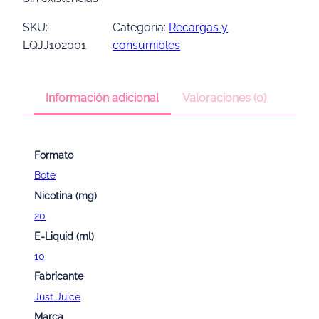
SKU:
Categoría:
Recargas y
LQJJ102001
consumibles
Información adicional
Valoraciones (0)
Formato
Bote
Nicotina (mg)
20
E-Liquid (ml)
10
Fabricante
Just Juice
Marca