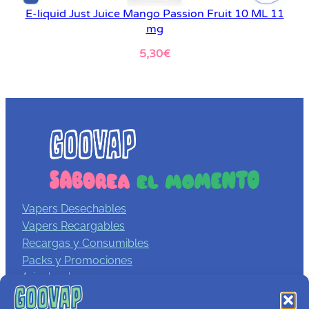
E-liquid Just Juice Mango Passion Fruit 10 ML 11
mg
5,30
€
Leer más
Vapers Desechables
Vapers Recargables
Recargas y Consumibles
Packs y Promociones
Aviso legal
Política de privacidad
Términos y condiciones