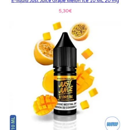
E-liquid Just Juice Grape Melon Ice 10 ML 20 mg
5,30
€
Leer más