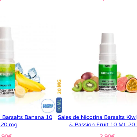
er más
Leer más
a Barsalts Banana 10
Sales de Nicotina Barsalts Kiw
 20 mg
& Passion Fruit 10 ML 20
,90
€
2,90
€