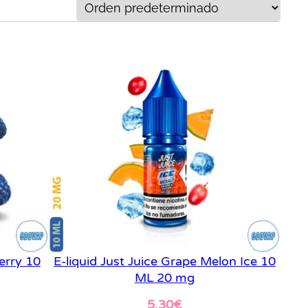
erry 10
E-liquid Just Juice Grape Melon Ice 10
ML 20 mg
5,30
€