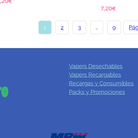
,20
€
7,20
€
er más
Leer más
1
2
3
…
9
Pág
Vapers Desechables
Vapers Recargables
Recargas y Consumibles
Packs y Promociones