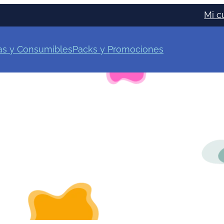
Mi c
as y Consumibles
Packs y Promociones