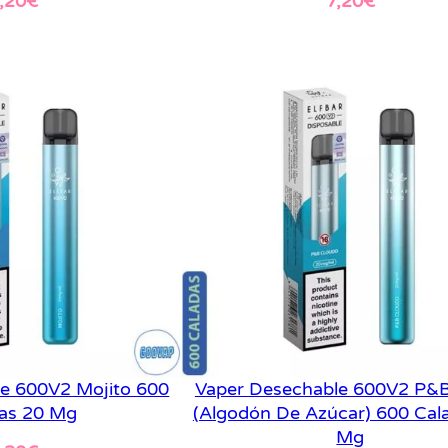
,20
€
7,20
€
er más
Leer más
e 600V2 Mojito 600
Vaper Desechable 600V2 P&B
as 20 Mg
(Algodón De Azúcar) 600 Cal
Mg