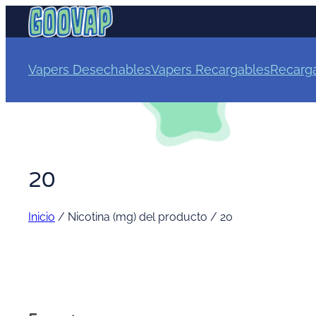
Vapers Desechables
Vapers Recargables
Recarg
20
Inicio
/ Nicotina (mg) del producto / 20