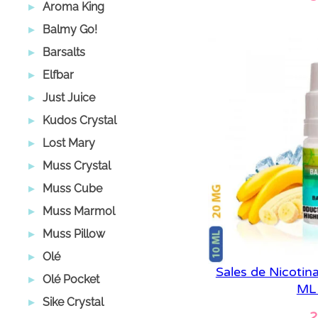
Aroma King
Le
Balmy Go!
Barsalts
Elfbar
Just Juice
Kudos Crystal
Lost Mary
Muss Crystal
Muss Cube
Muss Marmol
Muss Pillow
Olé
Sales de Nicotin
Olé Pocket
ML
Sike Crystal
2