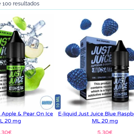
 100 resultados
ce Apple & Pear On Ice
E-liquid Just Juice Blue Raspb
L 20 mg
ML 20 mg
,30
€
5,30
€