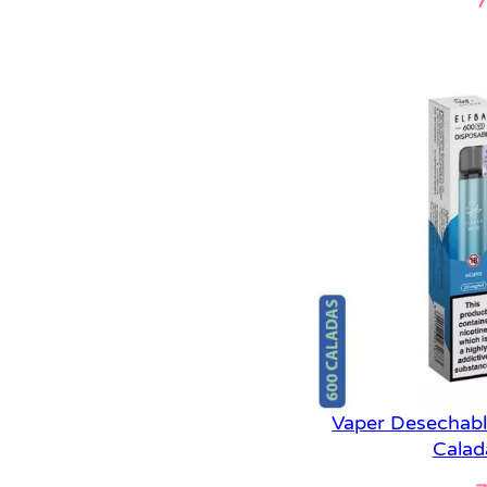
7
Le
Vaper Desechabl
Calad