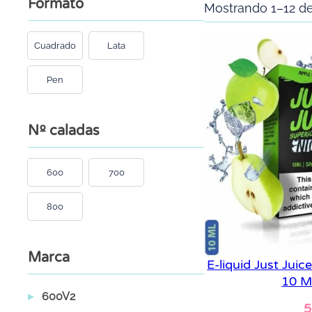
Formato
Mostrando 1–12 de
Cuadrado
Lata
Pen
Nº caladas
600
700
800
Marca
E-liquid Just Jui
10 M
600V2
5