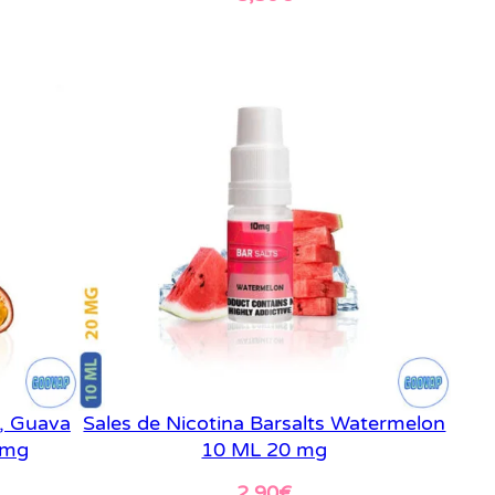
Leer más
i, Guava
Sales de Nicotina Barsalts Watermelon
 mg
10 ML 20 mg
2,90
€