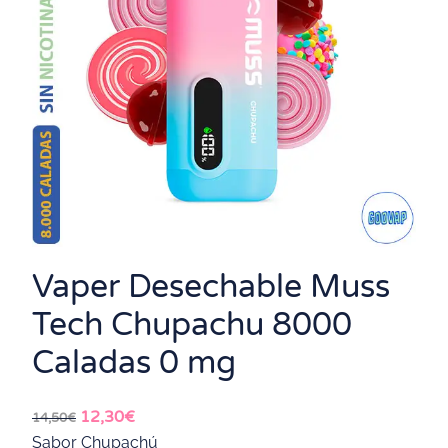
Vaper Desechable Muss
Tech Chupachu 8000
Caladas 0 mg
E
E
12,30
€
14,50
€
l
l
Sabor Chupachú