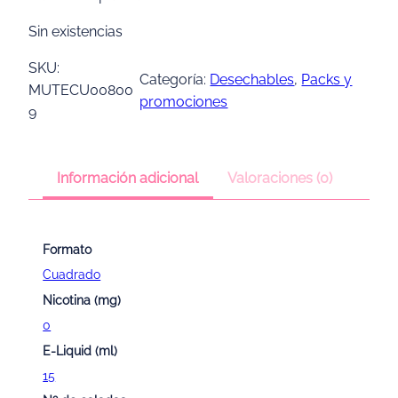
p
p
Sin existencias
r
r
e
e
SKU:
Categoría:
Desechables
, 
Packs y
c
c
MUTECU00800
promociones
i
i
9
o
o
o
a
r
c
Información adicional
Valoraciones (0)
i
t
g
u
i
a
Formato
n
l
Cuadrado
a
e
Nicotina (mg)
l
s
e
:
0
r
1
E-Liquid (ml)
a
2
15
:
,