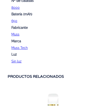
Nº de caladas
1
3
8000
4
0
Batería (mAh)
,
€
650
5
.
Fabricante
0
€
Muss
.
Marca
Muss Tech
Luz
Sin luz
PRODUCTOS RELACIONADOS