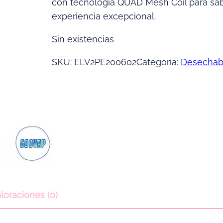
con tecnología QUAD Mesh Coil para sabo
experiencia excepcional.
Sin existencias
SKU:
ELV2PE200602
Categoría:
Desechab
loraciones (0)