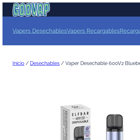
Vapers Desechables
Vapers Recargables
Recarg
Inicio
/
Desechables
/ Vaper Desechable 600V2 Bluebe