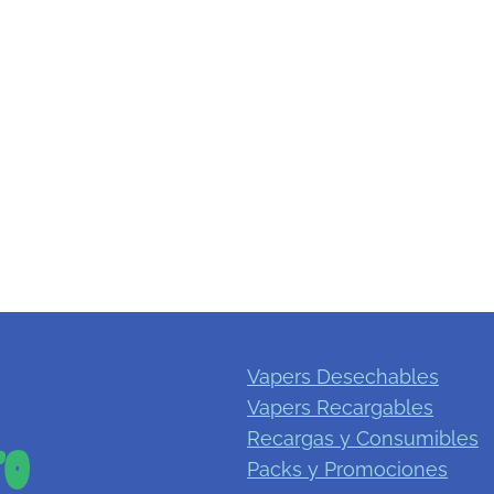
Vapers Desechables
Vapers Recargables
Recargas y Consumibles
Packs y Promociones