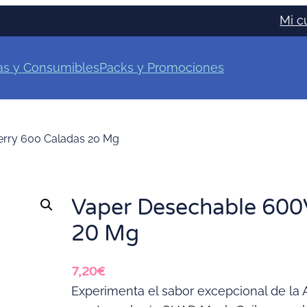
Mi c
as y Consumibles
Packs y Promociones
rry 600 Caladas 20 Mg
Vaper Desechable 600
20 Mg
7,20
€
Experimenta el sabor excepcional de la 