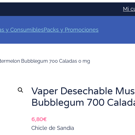
Mi c
as y Consumibles
Packs y Promociones
termelon Bubblegum 700 Caladas 0 mg
Vaper Desechable Mus
Bubblegum 700 Calad
6,80
€
Chicle de Sandía