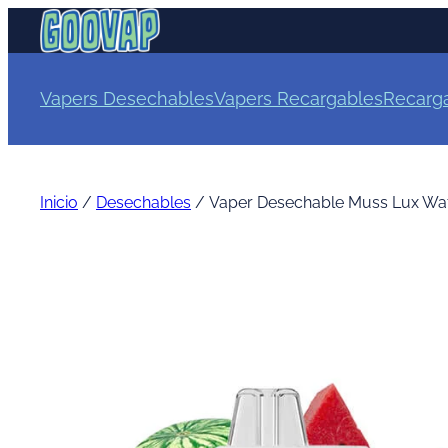
Vapers Desechables
Vapers Recargables
Recarg
Inicio
/
Desechables
/ Vaper Desechable Muss Lux Wa