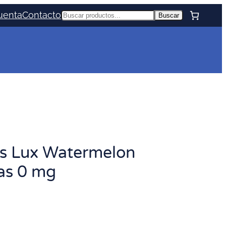
uenta
Contacto
Buscar
Buscar
s Lux Watermelon
as 0 mg