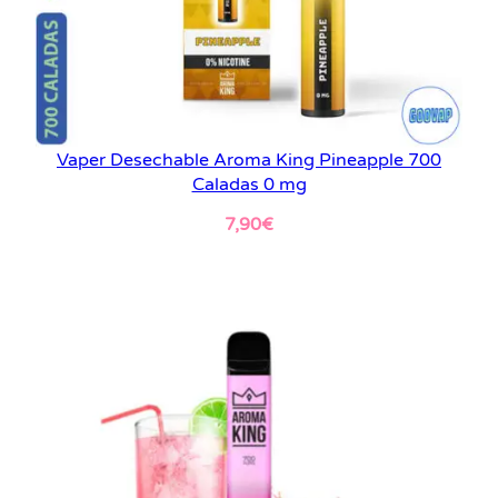
Vaper Desechable Aroma King Pineapple 700
Caladas 0 mg
7,90
€
Leer más