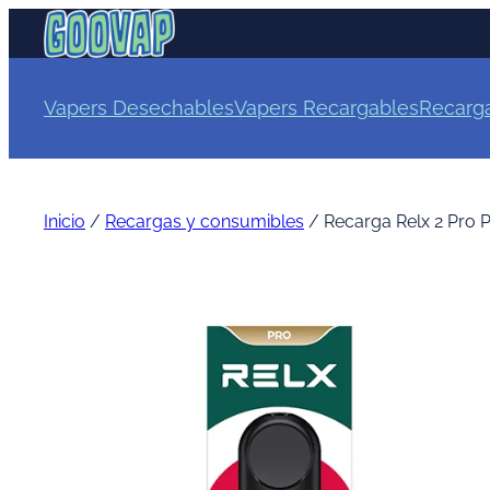
Vapers Desechables
Vapers Recargables
Recarg
Inicio
/
Recargas y consumibles
/ Recarga Relx 2 Pro 